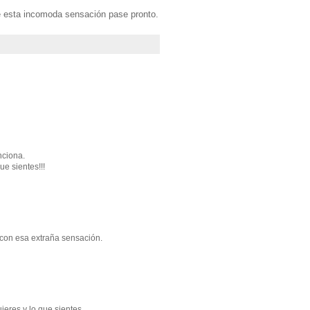
ue esta incomoda sensación pase pronto.
nciona.
ue sientes!!!
o con esa extraña sensación.
eres y lo que sientes