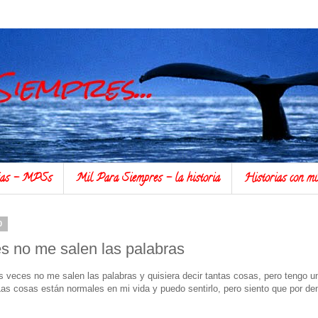
rias - MPSs
Mil Para Siempres - la historia
Historias con 
0
s no me salen las palabras
 veces no me salen las palabras y quisiera decir tantas cosas, pero tengo un
as cosas están normales en mi vida y puedo sentirlo, pero siento que por dent