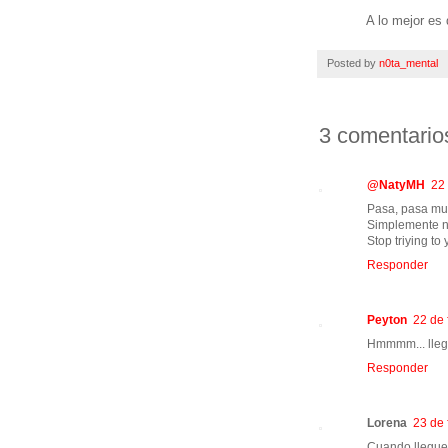
A lo mejor es
Posted by
n0ta_mental
3 comentario
@NatyMH
22 
Pasa, pasa muc
Simplemente no
Stop triying to
Responder
Peyton
22 de 
Hmmmm... llega
Responder
Lorena
23 de 
Cuando llegue 