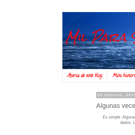
Acerca de este blog
Mini histo
22 febrero, 201
Algunas vece
Es simple. Algunas
dedos. L