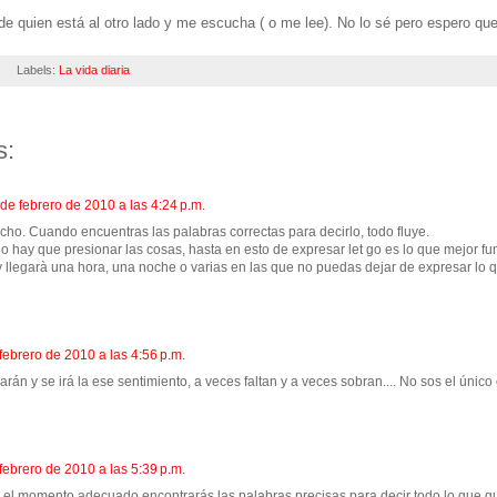
 de quien está al otro lado y me escucha ( o me lee). No lo sé pero espero q
Labels:
La vida diaria
s:
de febrero de 2010 a las 4:24 p.m.
ho. Cuando encuentras las palabras correctas para decirlo, todo fluye.
 hay que presionar las cosas, hasta en esto de expresar let go es lo que mejor fu
 y llegarà una hora, una noche o varias en las que no puedas dejar de expresar lo q
febrero de 2010 a las 4:56 p.m.
rán y se irá la ese sentimiento, a veces faltan y a veces sobran.... No sos el únic
febrero de 2010 a las 5:39 p.m.
el momento adecuado encontrarás las palabras precisas para decir todo lo que qui