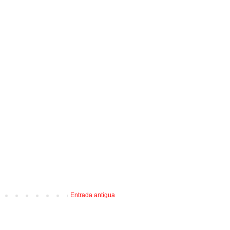
Entrada antigua