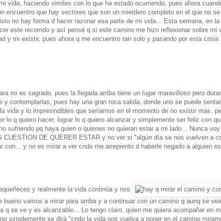
i vida, haciendo similes con lo que ha estado ocurriendo, pues ahora cuand
n encuentro que hay sectores que son un mierdero completo en el que no se 
visto no hay forma d hacer razonar esa parte de mi vida... Esta semana, en 
cer este recorrido y así pensé q si este camino me hizo reflexionar sobre mi
dad y mi existir, pues ahora q me encuentro tan solo y pasando por esta crisi
ra mi es sagrado, pues la llegada arriba tiene un lugar maravilloso pero dura
e y contemplarlas, pues hay una gran roca salida, donde uno se puede sentar 
a vida y lo impresindibles que seríamos en el momento de no existir más, p
r lo q quiero hacer, lograr lo q quiero alcanzar y simplemente ser feliz con q
no sufriendo pq haya quien o quienes no quieran estar a mi lado... Nunca voy a
 CUESTION DE QUERER ESTAR y no ver si "algún día se nos vuelven a cruz
tar con... y no es mirar a ver cndo me arrepiento d haberle negado a alguien 
queñeces y realmente la vida continúa y nos
e bueno vamos a mirar para arriba y a continuar con un camino q aunq se vea 
a q se ve y es alcanzable... Lo tengo claro, quien me quiera acompañar en mi
 no simplemente se dirá "cndo la vida nos vuelva a poner en el camino miram