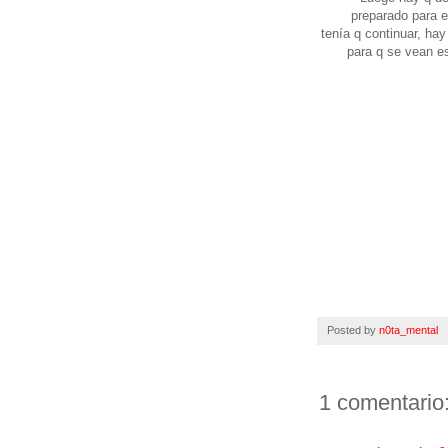
preparado para 
tenía q continuar, h
para q se vean e
Posted by
n0ta_mental
1 comentario