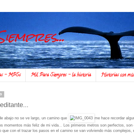
ias - MPSs
Mil Para Siempres - la historia
Historias con m
09
ditante...
e abajo no se ve largo, un camino que
me hace recordar algu
os momentos más feliz de mi vida... Los primeros metros son perfectos, son 
o que con el trazar los pasos en el camino se van volviendo más complejos, c