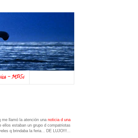
úsica - MPSs
q me llamó la atención una
noticia d una
e ellos estaban un grupo d compatriotas
les q brindaba la feria... DE LUJO!!!...