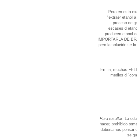
Pero en esta ex
"extraér etanól a
proceso de ge
escases d etano
producen etanol c
IMPORTARLA DE BRASIL
pero la solución se l
En fin, muchas FELI
medios d "comu
Para resaltar
: La edu
hacer, prohibido tom
deberiamos pensar
se qu