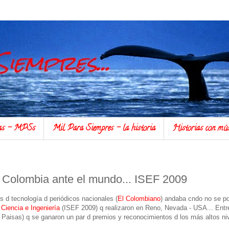
ias - MPSs
Mil Para Siempres - la historia
Historias con m
 Colombia ante el mundo... ISEF 2009
 d tecnología d periódicos nacionales (
El Colombiano
) andaba cndo no se p
 Ciencia e Ingeniería
(ISEF 2009) q realizaron en Reno, Nevada - USA... Entr
 Paisas) q se ganaron un par d premios y reconocimientos d los más altos nive